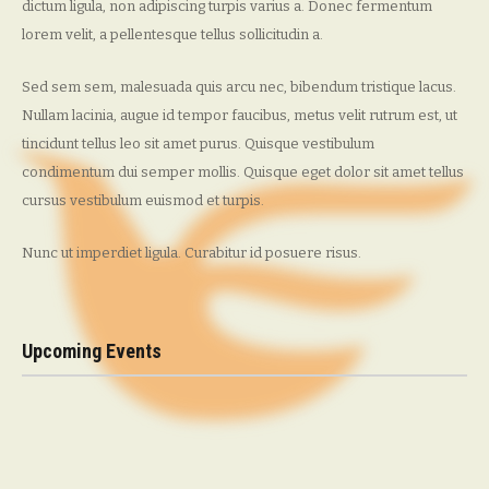
dictum ligula, non adipiscing turpis varius a. Donec fermentum
lorem velit, a pellentesque tellus sollicitudin a.
Sed sem sem, malesuada quis arcu nec, bibendum tristique lacus.
Nullam lacinia, augue id tempor faucibus, metus velit rutrum est, ut
tincidunt tellus leo sit amet purus. Quisque vestibulum
condimentum dui semper mollis. Quisque eget dolor sit amet tellus
cursus vestibulum euismod et turpis.
Nunc ut imperdiet ligula. Curabitur id posuere risus.
Upcoming Events